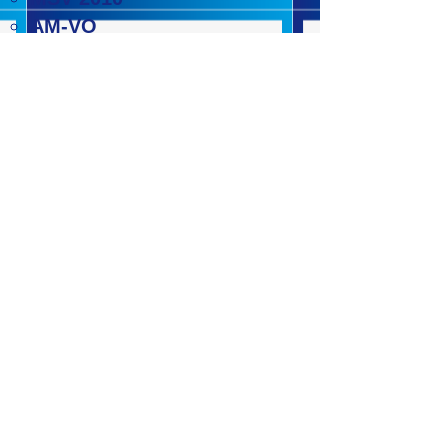
AM-VO
VEXAT
VOLV
Unterstützung von
Unternehmen als
Sicherheitsfachkraft (SFK)
Projektleitung
Baustellenleitung​​
Wir freuen uns auf Ihre
Anfrage
weiter zu ELEKTROTECHNIK
TRANSFORMATOREN
AGB
IMPRESSUM
DATENSCHUTZ