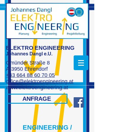
ELEKTRO ENGINEERING
Johannes Dangl e.U.
Gmünder Straße 8
A-3950 Ehrendorf
+43 664 88 60 70 05
office@elektroengineering.at
www.elektroengineering.at
ANFRAGE
ENGINEERING /