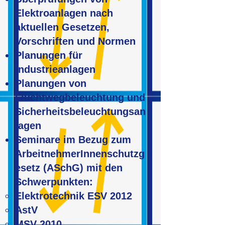
Elektroanlagen nach
aktuellen Gesetzen,
Vorschriften und Normen
Planungen für
Industrieanlagen
Planungen von
Fluchtwegbeleuchtung und
Sicherheitsbeleuchtungsan
lagen
Seminare im Bezug zum
ArbeitnehmerInnenschutzg
esetz (ASchG) mit den
Schwerpunkten:
Elektrotechnik ESV 2012
AstV
MSV 2010