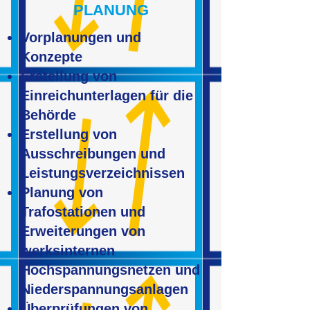
PLANUNG
Vorplanungen und
Konzepte
Erstellung von
Einreichunterlagen für die
Behörde
Erstellung von
Ausschreibungen und
Leistungsverzeichnissen
Planung von
Trafostationen und
Erweiterungen von
werksinternen
Hochspannungsnetzen und
Niederspannungsanlagen
Überprüfungen von